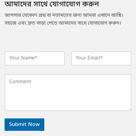
আমাদের সাথে যোগাযোগ করুন
আপনার যেকোন প্রশ্ন বা মতামতের জন্য আমরা এখানে আছি।
সহজে এবং দ্রুত সাড়া পেতে আমাদের সাথে যোগাযোগ করুন।
N
E
a
m
m
a
e
i
C
*
l
o
*
m
m
e
n
t
o
r
Submit Now
M
e