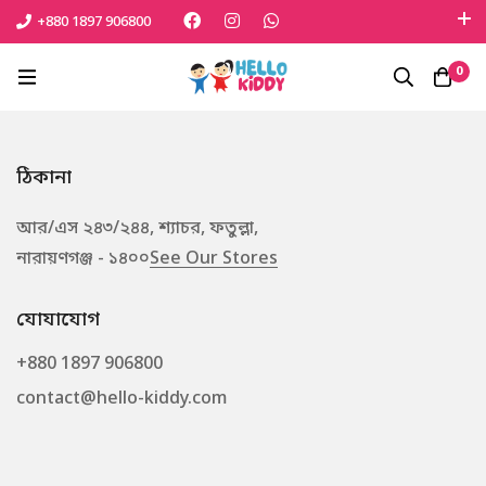
+880 1897 906800
এই শীতে সোনামনিকে সুরক্ষিত রাখতে বেঁচে নিন সেরা পণ্যটি
0
Shop Now
ঠিকানা
আর/এস ২৪৩/২৪৪, শ্যাচর, ফতুল্লা,
নারায়ণগঞ্জ - ১৪০০
See Our Stores
যোযাযোগ
+880 1897 906800
contact@hello-kiddy.com