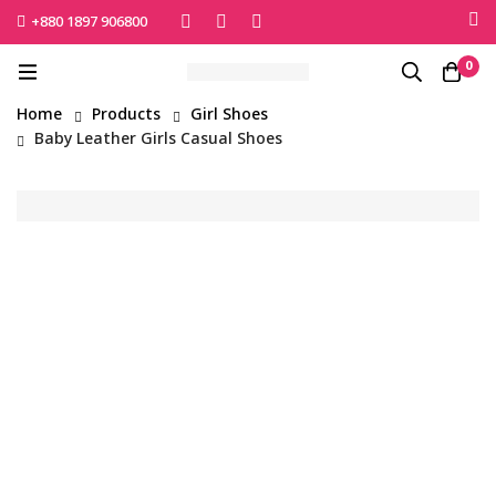
+880 1897 906800
এই শীতে সোনামনিকে সুরক্ষিত রাখতে বেঁচে নিন সেরা পণ্যটি
0
Shop Now
Home
Products
Girl Shoes
Baby Leather Girls Casual Shoes