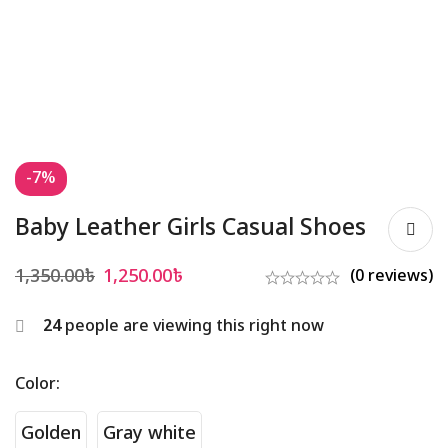
-7%
Baby Leather Girls Casual Shoes
1,350.00
৳
1,250.00
৳
(0 reviews)
24
people are viewing this right now
Color
:
Golden
Gray white