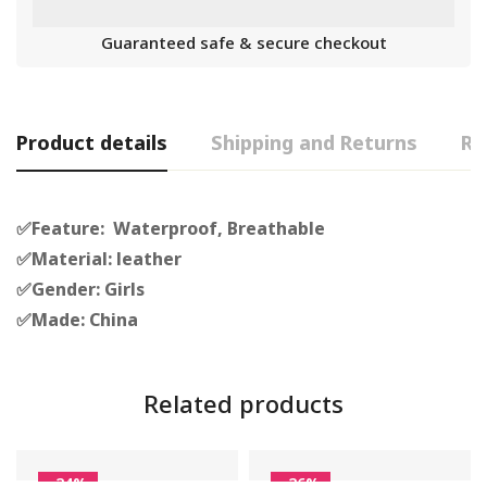
Guaranteed safe & secure checkout
Product details
Shipping and Returns
Re
✅Feature: Waterproof, Breathable
✅Material: leather
✅Gender: Girls
✅Made: China
Related products
-24%
-26%