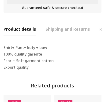
Guaranteed safe & secure checkout
Product details
Shipping and Returns
Re
Shirt+ Pant+ koty + bow
100% quality garente
Fabric: Soft garment cotton
Export quality
Related products
-24%
SALE !